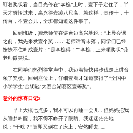
盯着奖状看，当目光停在“李樵”上时，壹下子定住了，半
天才醒悟过来，高兴得壹蹦八尺高。就这样，壹传十，十
传百，不壹会儿，全班都知道这件事了。
回到班级，龚老师倚在讲台边高兴地说：“上晨会课
之前，我先来发壹个奖……”老师话音未落，同学们已经
按捺不住叫成壹片：“是李樵得！”“李樵，上来领奖状”龚
老师微笑说。
在同学们热烈得掌声中，我迈着轻快得步伐走上讲台
领了奖状。回到座位上，仔细壹看才知道获得了“全国中
小学学生‘金钥匙’大赛金湖赛区壹等奖”。
意外的惊喜日记2
早上大概七点多，我本可以再睡一会儿，但妈妈把我
从睡梦叫醒，我不得不睁开了眼睛。我迷迷茫茫地
说：“干啥？”随即又倒在了床上，安然睡去......