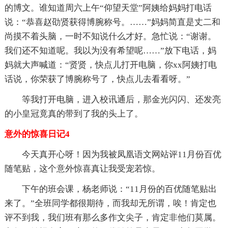
的博文。谁知道周六上午“仰望天堂”阿姨给妈妈打电话
说：“恭喜赵劭贤获得博腕称号。……”妈妈简直是丈二和
尚摸不着头脑，一时不知说什么才好。急忙说：“谢谢。
我们还不知道呢。我以为没有希望呢……”放下电话，妈
妈就大声喊道：“贤贤，快点儿打开电脑，你xx阿姨打电
话说，你荣获了博腕称号了，快点儿去看看呀。”
等我打开电脑，进入校讯通后，那金光闪闪、还发亮
的小皇冠竟真的带到了我的头上了。
意外的惊喜日记4
今天真开心呀！因为我被凤凰语文网站评11月份百优
随笔贴，这个意外惊喜真让我受宠若惊。
下午的班会课，杨老师说：“11月份的百优随笔贴出
来了。”全班同学都很期待，而我却无所谓，唉！肯定也
评不到我，我们班有那么多作文尖子，肯定非他们莫属。