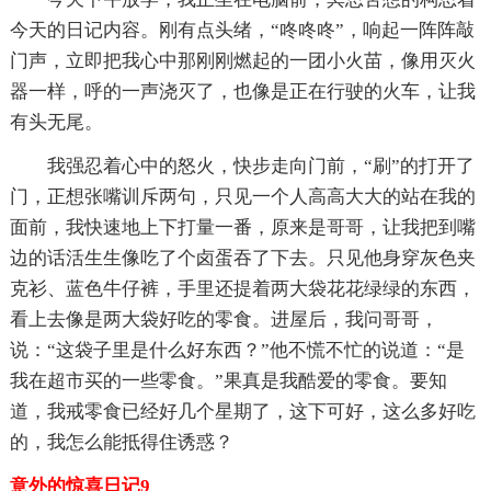
今天的日记内容。刚有点头绪，“咚咚咚”，响起一阵阵敲
门声，立即把我心中那刚刚燃起的一团小火苗，像用灭火
器一样，呼的一声浇灭了，也像是正在行驶的火车，让我
有头无尾。
我强忍着心中的怒火，快步走向门前，“刷”的打开了
门，正想张嘴训斥两句，只见一个人高高大大的站在我的
面前，我快速地上下打量一番，原来是哥哥，让我把到嘴
边的话活生生像吃了个卤蛋吞了下去。只见他身穿灰色夹
克衫、蓝色牛仔裤，手里还提着两大袋花花绿绿的东西，
看上去像是两大袋好吃的零食。进屋后，我问哥哥，
说：“这袋子里是什么好东西？”他不慌不忙的说道：“是
我在超市买的一些零食。”果真是我酷爱的零食。要知
道，我戒零食已经好几个星期了，这下可好，这么多好吃
的，我怎么能抵得住诱惑？
意外的惊喜日记9