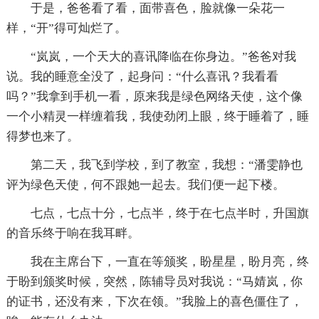
于是，爸爸看了看，面带喜色，脸就像一朵花一
样，“开”得可灿烂了。
“岚岚，一个天大的喜讯降临在你身边。”爸爸对我
说。我的睡意全没了，起身问：“什么喜讯？我看看
吗？”我拿到手机一看，原来我是绿色网络天使，这个像
一个小精灵一样缠着我，我使劲闭上眼，终于睡着了，睡
得梦也来了。
第二天，我飞到学校，到了教室，我想：“潘雯静也
评为绿色天使，何不跟她一起去。我们便一起下楼。
七点，七点十分，七点半，终于在七点半时，升国旗
的音乐终于响在我耳畔。
我在主席台下，一直在等颁奖，盼星星，盼月亮，终
于盼到颁奖时候，突然，陈辅导员对我说：“马婧岚，你
的证书，还没有来，下次在领。”我脸上的喜色僵住了，