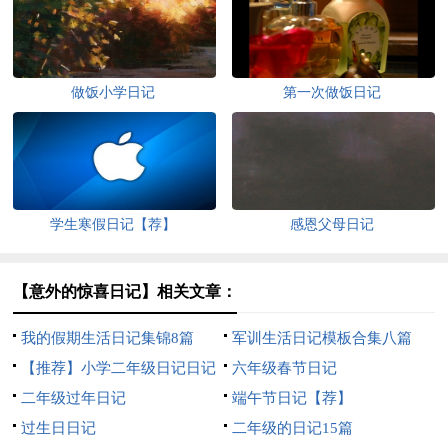
做饭小学日记
第一次做饭日记
学生寒假日记【荐】
感恩父母日记
【意外的惊喜日记】相关文章：
我的假期生活日记集锦8篇
军训生活日记模板合集八篇
【推荐】小学二年级日记日记
六年级春节日记
模板集锦六篇
二年级过年日记
端午节日记【荐】
过生日日记
二年级的日记15篇