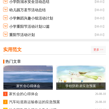
w
小学防溺水安全活动总结
【08-01】
w
幼儿园万圣节活动总结
【08-01】
w
小学舞蹈兴趣小组活动计划
【08-01】
w
小学重阳节活动计划12篇
【08-01】
w
重阳节活动计划
【08-01】
实用范文
更多 >>
热门文章
家长会心得体会
学校防欺凌应急预案
家长会的心得体会
1
26-08-10
汽车站道路运输春运的应急预案
2
26-08-10