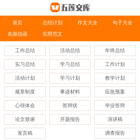
首页
总结计划
作文大全
句子大全
条据信函
实用范文
工作总结
活动总结
年终总结
实习总结
学习总结
工作计划
活动计划
学习计划
教学计划
规章制度
事迹材料
应急预案
心得体会
答辩状
毕业答辩
论文致谢
开题报告
演讲稿
发言稿
调查报告