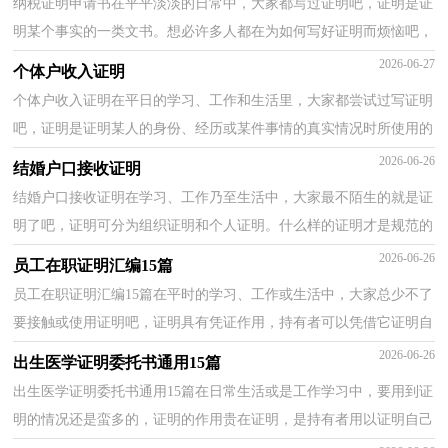
纳税证明申请书在平平淡淡的日常中，大家都写过证明吧，证明是证
明某个事实的一类文书。想必许多人都在为如何写好证明而烦恼吧，
以下是小编帮大家整理的纳税证明申请书，仅供参考，欢...
2026-06-27
个体户收入证明
个体户收入证明在平日的学习、工作和生活里，大家都尝试过写证明
吧，证明是证明某人的身份、经历或某件事情的真实情况时所使用的
一种凭证。证明到底怎么拟定才正确呢？下面是小编...
2026-06-26
结婚户口接收证明
结婚户口接收证明在学习、工作乃至生活中，大家最不陌生的就是证
明了吧，证明可分为组织证明和个人证明。什么样的证明才是规范的
呢？下面是小编帮大家整理的结婚户口接收证明，仅供...
2026-06-26
员工在职证明汇编15篇
员工在职证明汇编15篇在平时的学习、工作或生活中，大家总少不了
要接触或使用证明吧，证明具有凭证作用，持有者可以凭借它证明自
己的身份、经历或某事真实性。什么样的证明才是规...
2026-06-26
出生医学证明委托书通用15篇
出生医学证明委托书通用15篇在日常生活或是工作学习中，要用到证
明的情况还是蛮多的，证明的作用贵在证明，是持有者用以证明自己
身份、经历或某事真实性的一种凭证。那么相关的证...