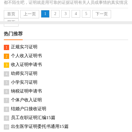
都不陌生吧，证明就是用可靠的证据证明有关人员或事情的真实情况
的书面材料。到底应如何拟定证明呢？以下是小编为...
1
2
3
4
5
首页
上一页
下一页
尾页
热门推荐
正规实习证明
1
个人收入证明书
2
收入证明申请书
3
幼师实习证明
4
小学实习证明
5
纳税证明申请书
6
个体户收入证明
7
结婚户口接收证明
8
员工在职证明汇编15篇
9
出生医学证明委托书通用15篇
10