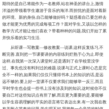
期待的是自己将能作为一名教师,站在神圣的讲台上,激情
洋溢的带领着学生遨游于音乐的海洋.而担忧的是面对着新
的环境、新的身份,自己能够做好吗？疑惑着自己要怎样去
做才能更为优秀的完成每项工作？面对学生,又该以怎样的
教学方式才能让他们喜欢？带着种种的问题,我们开始了累
并快乐着的实习生活.
从听课—写教案—修改教案—说课,这样反复练习,不
断完善.直到把一节课要讲的内容练到烂熟于心为止.即使
这样,在我第一次深入课堂时,还是遇到了在学校里没学
过、事先也没有料到过的难题.说课与正式上课时心态是完
全不一样的,如果我们仅仅只懂得书本上的知识的话,是远
远不够的.要上好一堂课不仅要求我们能够举一反三,而且
平时学生也会提一些书上没有涉及到的知识,这时候你不仅
要自己对这些知识点有所了解,而且更为重要的是,要能够
以学生容易理解的平实的语言将它表达出来.有一次我在教
有关附点节奏的问题,学生唱不好.我把每一个音符的时值