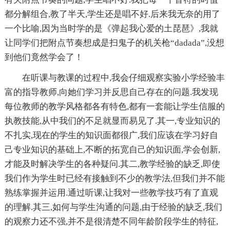
都分解组合,教了半天,学生还是唱不好.后来我无奈的用了
一个比喻,因为当时学的是《弹起我心爱的土琵琶》,我就
让同学们把附点节奏想成是扫鬼子的机关枪“dadada”,没想
到他们竟然学会了！
在听课与教课的过程中,我会仔细观察实验小学经验丰
富的指导教师,向她们学习并反思自己存在的问题.我发现
每位教师的教学风格都各有特色,都有一套能让学生信服的
执教技能,从中我们的不足就显而易见了.其一,专业知识的
不扎实,现在的学生的知识面都很广,我们应该在学习好自
己专业知识的基础上,不断的拓宽自己的知识面,学会创新,
才能及时解决学生的各种疑问.其二,教学经验的缺乏,即使
我们作为学生时已经有接触到不少的教学法,但我们并不能
熟练掌握并运用.通过听课,让我对一些教学技巧有了直观
的理解.其三,如何与学生沟通的问题,由于经验的缺乏,我们
的观察力还不强,并不是很清楚不同年龄阶段学生的特征,