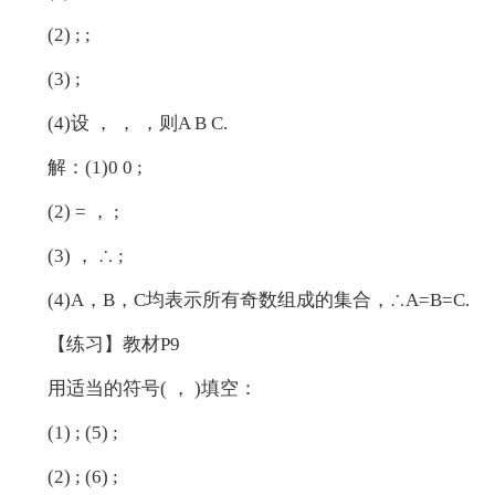
(2) ; ;
(3) ;
(4)设 ， ， ，则A B C.
解：(1)0 0 ;
(2) = ， ;
(3) ， ∴ ;
(4)A，B，C均表示所有奇数组成的集合，∴A=B=C.
【练习】教材P9
用适当的符号( ， )填空：
(1) ; (5) ;
(2) ; (6) ;