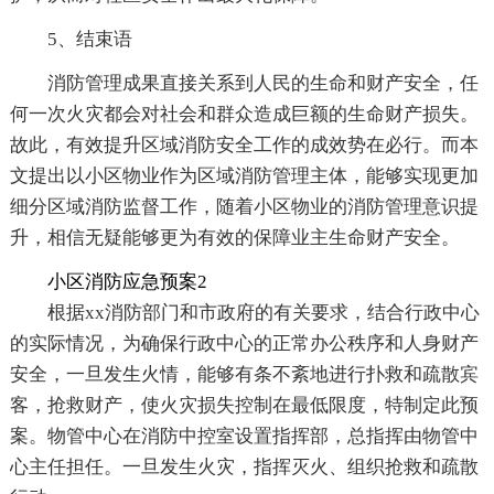
5、结束语
消防管理成果直接关系到人民的生命和财产安全，任
何一次火灾都会对社会和群众造成巨额的生命财产损失。
故此，有效提升区域消防安全工作的成效势在必行。而本
文提出以小区物业作为区域消防管理主体，能够实现更加
细分区域消防监督工作，随着小区物业的消防管理意识提
升，相信无疑能够更为有效的保障业主生命财产安全。
小区消防应急预案2
根据xx消防部门和市政府的有关要求，结合行政中心
的实际情况，为确保行政中心的正常办公秩序和人身财产
安全，一旦发生火情，能够有条不紊地进行扑救和疏散宾
客，抢救财产，使火灾损失控制在最低限度，特制定此预
案。物管中心在消防中控室设置指挥部，总指挥由物管中
心主任担任。一旦发生火灾，指挥灭火、组织抢救和疏散