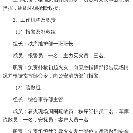
指挥，组织协调抢险救援。
2、工作机构及职责
（1）报警及补救组
组长：秩序维护部一班班长
成员：报警员：一名，主力灭火员：三名。
职责：负责扑救初起火灾，向应急指挥部报告现场情
况并根据指挥部命令，向公安消防部门报警。
（2）疏散组
组长：综合事务部主管：
成员：着火现场周围疏散员：秩序维护员二名，车库
疏散员：一名，安抚员：客户人员一名。
职责：负责组织并引导火灾发生部位人员疏散到安全