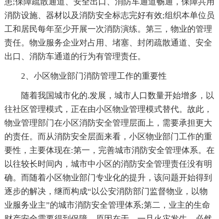
患;保障疏散通道、安全出口、消防车通道畅通，保障共用
消防设施、器材以及消防安全标志完好有效;组织本单位员
工和居民每年至少开展一次消防演练。第三，物业的管理
责任。物业服务企业对占用、堵塞、封闭疏散通道、安全
出口、消防车通道的行为有管理责任。
2、小区物业部门消防管理工作的重要性
随着我国城市化的.发展，城市人口数量开始增多，以
往社区管理模式，正在由小区物业管理模式替代。故此，
物业管理部门在小区消防安全管理层面上，需要承担更大
的责任。而从消防安全层面来看，小区物业部门工作的重
要性，主要体现在:第一，完善城市消防安全管理体系。在
以往较长时间内，城市中小区的消防安全管理责任没有明
确。而随着小区物业部门专业化的提升，该问题开始得到
逐步的解决，继而构成“以公安消防部门监督物业，以物
业服务业主”的城市消防安全管理体系;第二，业主的生命
财产安全需要得到保障。原因在于，一旦火灾发生，必然