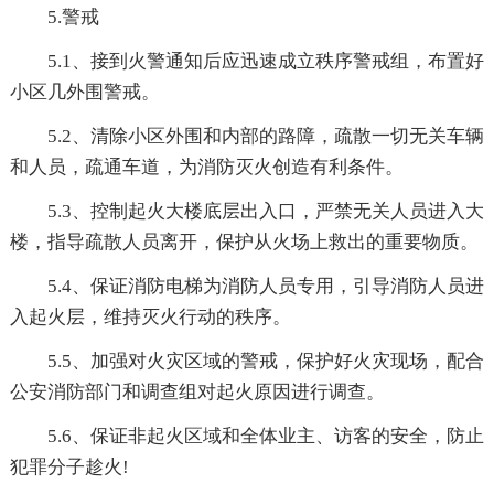
5.警戒
5.1、接到火警通知后应迅速成立秩序警戒组，布置好
小区几外围警戒。
5.2、清除小区外围和内部的路障，疏散一切无关车辆
和人员，疏通车道，为消防灭火创造有利条件。
5.3、控制起火大楼底层出入口，严禁无关人员进入大
楼，指导疏散人员离开，保护从火场上救出的重要物质。
5.4、保证消防电梯为消防人员专用，引导消防人员进
入起火层，维持灭火行动的秩序。
5.5、加强对火灾区域的警戒，保护好火灾现场，配合
公安消防部门和调查组对起火原因进行调查。
5.6、保证非起火区域和全体业主、访客的安全，防止
犯罪分子趁火!