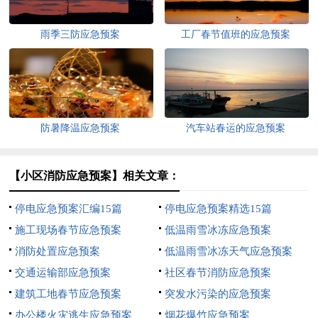
雨季三防应急预案
工厂春节值班的应急预案
防暑降温应急预案
汽车站春运的应急预案
【小区消防应急预案】相关文章：
停电应急预案汇编15篇
停电应急预案精选15篇
施工现场春节应急预案
低温雨雪冰冻应急预案
消防处置应急预案
低温雨雪冰冻天气应急预案
交通运输部应急预案
社区春节消防应急预案
建筑工地春节应急预案
突发水污染的应急预案
办公楼火灾逃生应急预案
烟花爆竹应急预案